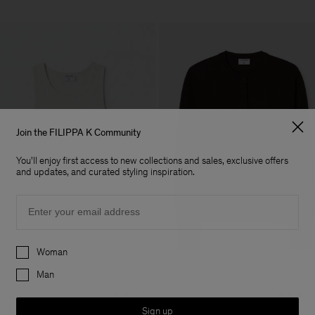
Join the FILIPPA K Community
You'll enjoy first access to new collections and sales, exclusive offers
and updates, and curated styling inspiration.
Email
Preferences
Woman
Man
Fine Rib Tank
Merino Short Cardigan
+7
+
800 kr
1 700 kr
Sign up