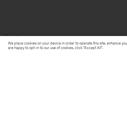
Filippa K
We place cookies on your device in order to operate this site, enhance you
are happy to opt-in to our use of cookies, click "Accept All”.
Prenumerera på vårt nyhetsbrev
Prenumerera för att ta del av exklusiva förmåner,
nyheter, stiltips och mer.
Prenumerera
Location