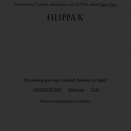
Sommarrea: Further reductions upp till 70% rabatt
Dam
Herr
Din sökning gav inget resultat. Behöver du hjälp?
+46 85809 7914
Mejla oss
Chat
Rekommenderade produkter: