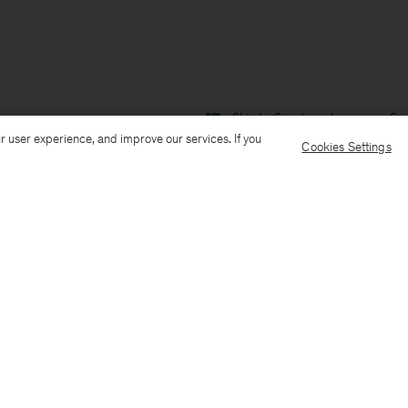
Ship to: Sweden
Language: Sv
r user experience, and improve our services. If you
Cookies Settings
Kundservice
Mejla oss
Ring oss