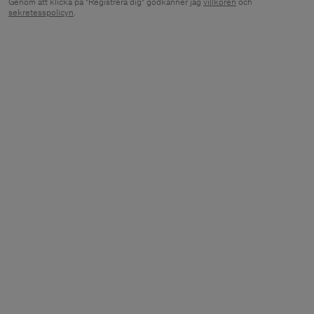
Genom att klicka på "Registrera dig" godkänner jag
villkoren
och
sekretesspolicyn
.