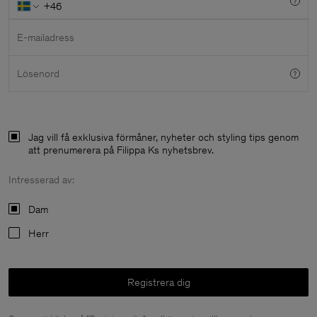
E-mailadress
Lösenord
Jag vill få exklusiva förmåner, nyheter och styling tips genom
att prenumerera på Filippa Ks nyhetsbrev.
Intresserad av:
Dam
Herr
Herr
Registrera dig