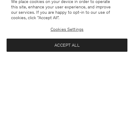
We place cookies on your device in order to operate
this site, enhance your user experience, and improve
our services. If you are happy to opt-in to our use of
cookies, click "Accept All”.
Cookies Settings
Sweden
Svenska
ACCEPT ALL
Kontakt
Mejla oss
customercare@filippa-k.com
Ring oss
+4633233304
Prenumerera på vårt nyhetsbrev
Stäng
Prenumerera för att ta del av exklusiva förmåner, nyheter,
Location