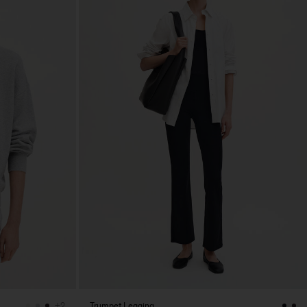
Trumpet Legging
+2