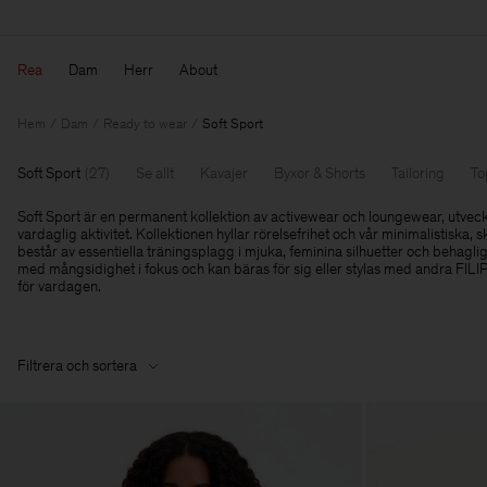
Rea
Dam
Herr
About
Hem
Dam
Ready to wear
Soft Sport
Soft Sport
(
27
)
Se allt
Kavajer
Byxor & Shorts
Tailoring
To
Soft Sport är en permanent kollektion av activewear och loungewear, utveckl
vardaglig aktivitet. Kollektionen hyllar rörelsefrihet och vår minimalistiska, 
består av essentiella träningsplagg i mjuka, feminina silhuetter och behagli
med mångsidighet i fokus och kan bäras för sig eller stylas med andra FIL
för vardagen.
Filtrera och sortera