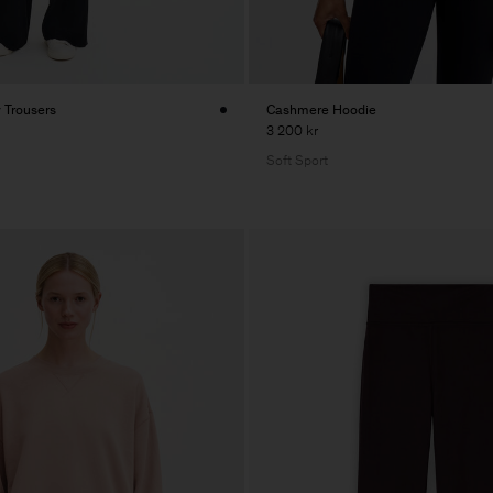
y Trousers
Cashmere Hoodie
3 200 kr
Soft Sport