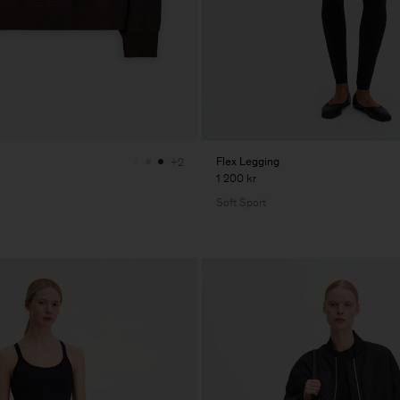
Flex Legging
+2
1 200 kr
Soft Sport