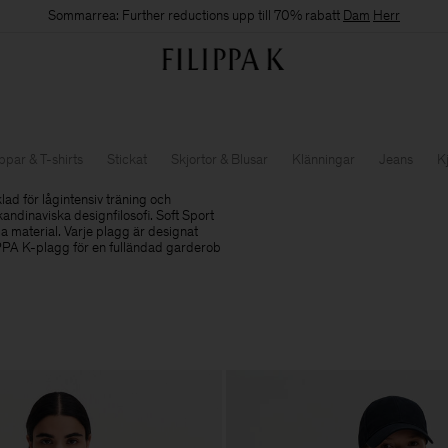
Sommarrea: Further reductions upp till 70% rabatt
Dam
Herr
ppar & T-shirts
Stickat
Skjortor & Blusar
Klänningar
Jeans
K
ad för lågintensiv träning och
skandinaviska designfilosofi. Soft Sport
ga material. Varje plagg är designat
IPPA K-plagg för en fulländad garderob