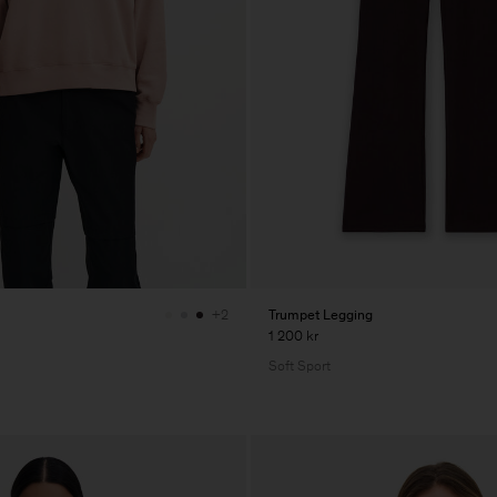
Trumpet Legging
+2
1 200 kr
Soft Sport