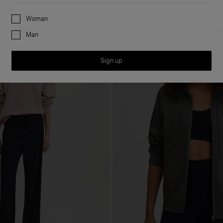
Preferences
Woman
Man
Sign up