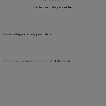
Du har sett alla produkter
Nästa kategori: Avslappnat Stickat
Hem
Herr
Ready to wear
Stickat
Lätt Stickat