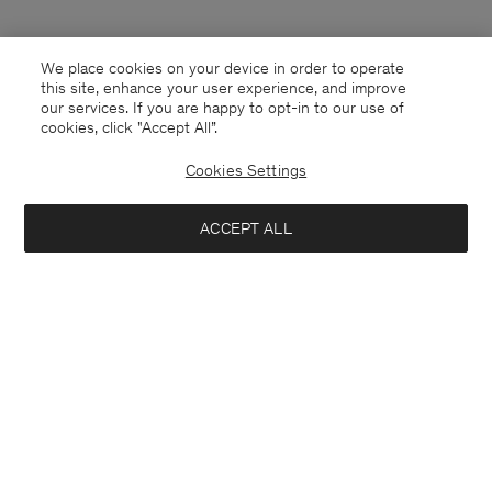
We place cookies on your device in order to operate
this site, enhance your user experience, and improve
our services. If you are happy to opt-in to our use of
cookies, click "Accept All”.
Cookies Settings
ACCEPT ALL
Sweden
Svenska
Kontakt
Mejla oss
customercare@filippa-k.com
Ring oss
+4633233304