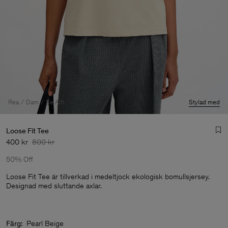
Rea
Dam
Se Allt
Stylad med
Loose Fit Tee
400 kr
800 kr
50% Off
Loose Fit Tee är tillverkad i medeltjock ekologisk bomullsjersey.
Designad med sluttande axlar.
Herr
Färg:
Pearl Beige