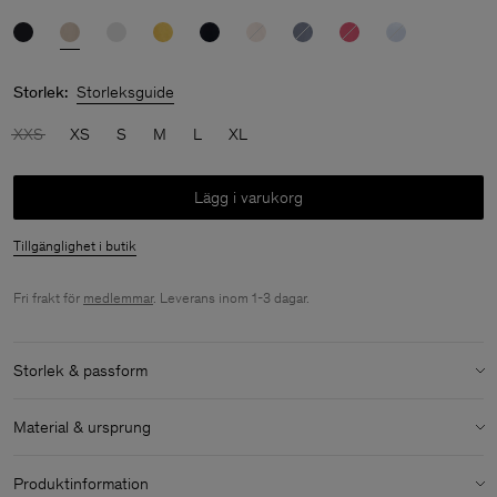
Storlek:
Storleksguide
XXS
XS
S
M
L
XL
Lägg i varukorg
Tillgänglighet i butik
Fri frakt för
medlemmar
. Leverans inom 1-3 dagar.
Storlek & passform
Modell:
Modellen är 176cm / 5'9 och bär storlek 36 / S
Material & ursprung
Storlek & passforms detaljer:
Material:
100% Cotton (GOTS)
Lös passform
Produktinformation