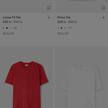
Loose Fit Tee
Elena Tee
400 kr
800 kr
400 kr
800 kr
+6
+11
50% Off
50% Off