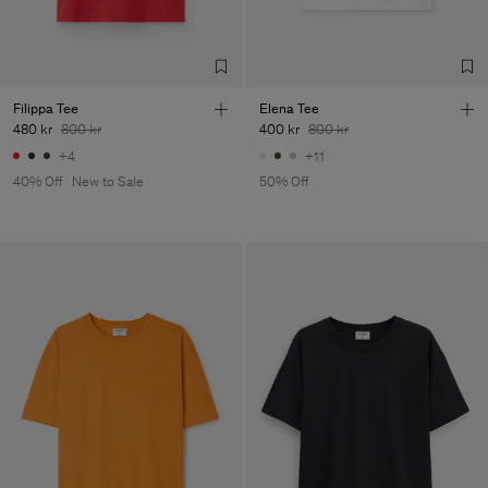
Filippa Tee
Elena Tee
480 kr
800 kr
400 kr
800 kr
+4
+11
40% Off
New to Sale
50% Off