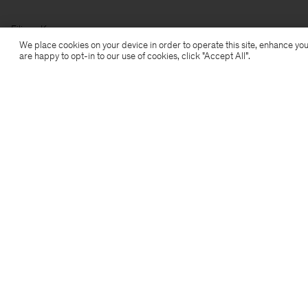
Filippa K
We place cookies on your device in order to operate this site, enhance you
are happy to opt-in to our use of cookies, click "Accept All”.
Prenumerera på vårt nyhetsbrev
Prenumerera för att ta del av exklusiva förmåner,
nyheter, stiltips och mer.
Prenumerera
Location