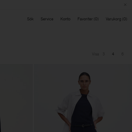
Sök
Service
Konto
Favoriter
Varukorg
Visa
3
4
6