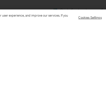
Ship to: Sweden
Language: Sv
r user experience, and improve our services. If you
Cookies Settings
Kundservice
Mejla oss
Ring oss