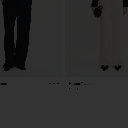
users
Hutton Trousers
1 900 kr