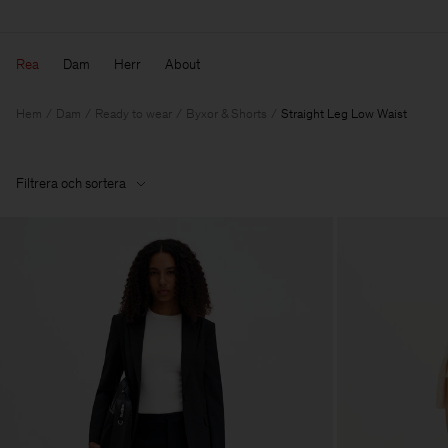
Rea
Dam
Herr
About
Hem
Dam
Ready to wear
Byxor & Shorts
Straight Leg Low Waist
Filtrera och sortera