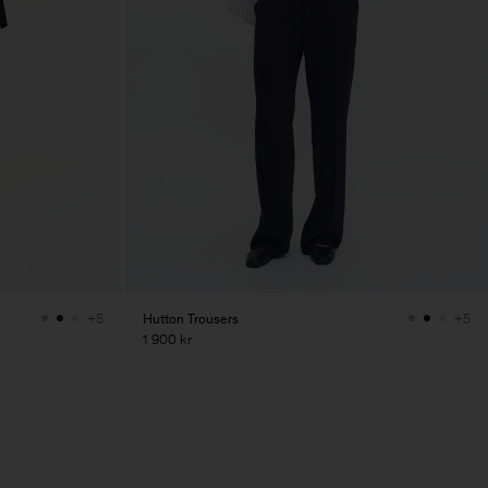
Hutton Trousers
+5
+5
1 900 kr