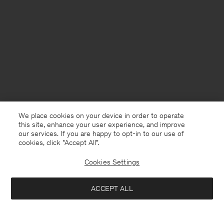
We place cookies on your device in order to operate
this site, enhance your user experience, and improve
our services. If you are happy to opt-in to our use of
cookies, click "Accept All”.
Cookies Settings
Sweden
Svenska
ACCEPT ALL
Cotton Linen Resort Shirt