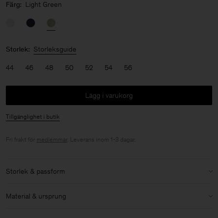
Färg:
Light Green
Storlek:
Storleksguide
44
46
48
50
52
54
56
Lägg i varukorg
Tillgänglighet i butik
Fri frakt för
medlemmar
. Leverans inom 1-3 dagar.
Storlek & passform
Modell:
Modellen är 183 cm / 6 och bär storlek 48 / M
Material & ursprung
Storlek & passforms detaljer:
Material:
58% Linen, 42% Cotton (OCS)
Avslappnad passform