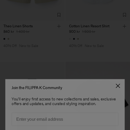
TIC LTD.ST
Sub Contractor
Theo Linen Shorts
Cotton Linen Resort Shirt
840 kr
1 400 kr
900 kr
1 500 kr
40% Off
New to Sale
40% Off
New to Sale
Join the FILIPPA K Community
You'll enjoy first access to new collections and sales, exclusive
offers and updates, and curated styling inspiration.
Email