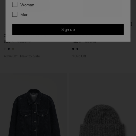
Preferences
Woman
Man
Sign up
Cotton Linen Resort Shirt
Lycra V-Neck Tee
900 kr
1 500 kr
180 kr
600 kr
40% Off
New to Sale
70% Off