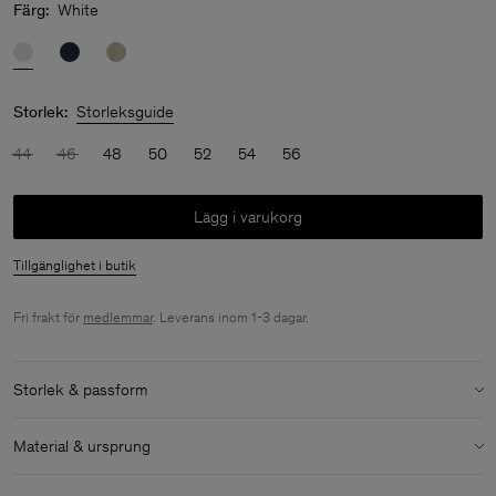
Färg:
White
Storlek:
Storleksguide
44
46
48
50
52
54
56
Lägg i varukorg
Tillgänglighet i butik
Fri frakt för
medlemmar
. Leverans inom 1-3 dagar.
Storlek & passform
Modell:
Modellen är 187 cm / 6'1" och bär storlek 48 / M
Material & ursprung
Storlek & passforms detaljer:
Material:
58% Linen, 42% Cotton (OCS)
Avslappnad passform