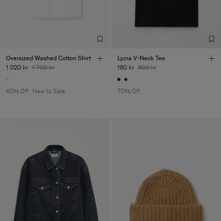
Oversized Washed Cotton Shirt
Lycra V-Neck Tee
1 020 kr
1 700 kr
180 kr
600 kr
40% Off
New to Sale
70% Off