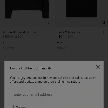
Co. Ltd
Sub Contractor
Cotton Merino Mock Neck
Lycra V-Neck Tee
1 100 kr
2 200 kr
180 kr
600 kr
50% Off
70% Off
Join the FILIPPA K Community
You'll enjoy first access to new collections and sales, exclusive
offers and updates, and curated styling inspiration.
Email
Preferences
Woman