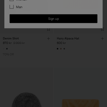
Man
Sign up
Denim Shirt
Hairy Alpaca Hat
870 kr
2 900 kr
600 kr
70% Off