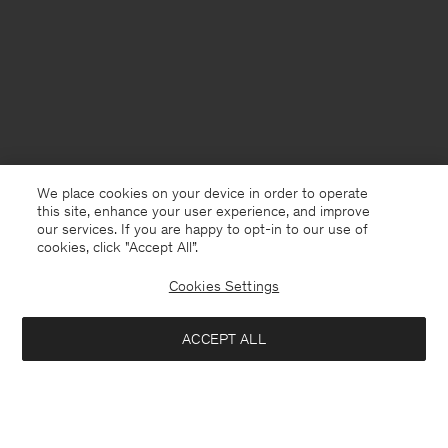
We place cookies on your device in order to operate
this site, enhance your user experience, and improve
our services. If you are happy to opt-in to our use of
cookies, click "Accept All”.
Cookies Settings
Sweden
Svenska
ACCEPT ALL
Braid Cotton Crewneck Sweater
950 kr
1 900 kr
Kontakt