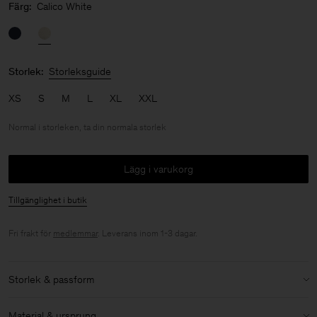
Färg:
Calico White
Storlek:
Storleksguide
XS
S
M
L
XL
XXL
Normal i storleken, ta din normala storlek
Lägg i varukorg
Tillgänglighet i butik
Fri frakt för
medlemmar
. Leverans inom 1-3 dagar.
Storlek & passform
Storlek:
Normal i storleken, ta din normala storlek
Material & ursprung