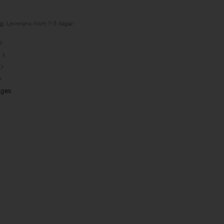
r
. Leverans inom 1-3 dagar.
ages