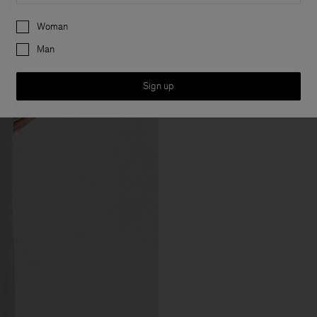
Preferences
Woman
Man
Sign up