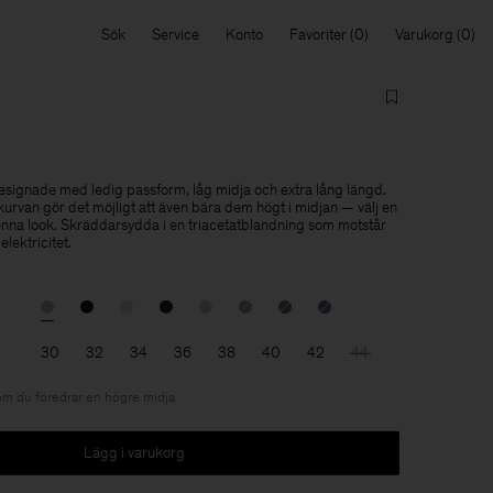
Sök
Service
Konto
Favoriter
Varukorg
esignade med ledig passform, låg midja och extra lång längd.
rvan gör det möjligt att även bära dem högt i midjan — välj en
enna look. Skräddarsydda i en triacetatblandning som motstår
elektricitet.
30
32
34
36
38
40
42
44
om du föredrar en högre midja
Lägg i varukorg