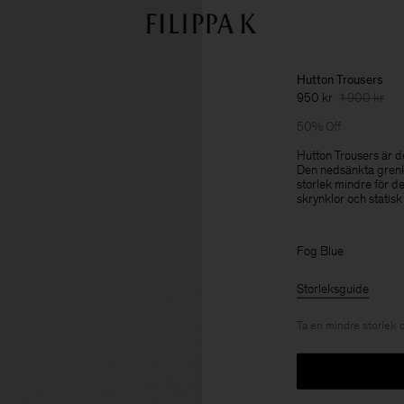
Hutton Trousers
950 kr
1 900 kr
50% Off
Hutton Trousers är d
Den nedsänkta grenku
storlek mindre för d
skrynklor och statisk 
Fog Blue
Storleksguide
Ta en mindre storlek 