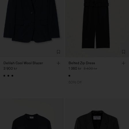
Delilah Cool Wool Blazer
Belted Zip Dress
3 900 kr
1 360 kr
3 400 kr
60% Off