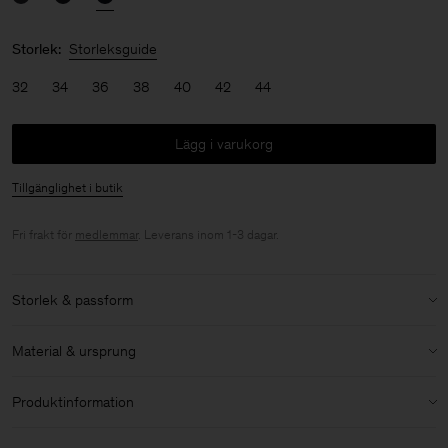
Storlek:
Storleksguide
32
34
36
38
40
42
44
Lägg i varukorg
Tillgänglighet i butik
Fri frakt för
medlemmar
. Leverans inom 1-3 dagar.
Storlek & passform
Storlek & passforms detaljer:
Material & ursprung
Medeltung kvalitet
Material:
100% Wool (mulesing free merino)
Produktinformation
Storleksguide och mått
Foder:
54% Polyester (Mech Recycled), 46% Viscose
Enkelknäppt