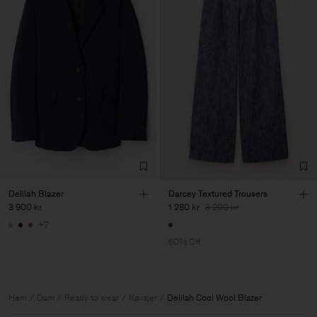
Delilah Blazer
Darcey Textured Trousers
3 900 kr
1 280 kr
3 200 kr
+7
60% Off
Hem
Dam
Ready to wear
Kavajer
Delilah Cool Wool Blazer