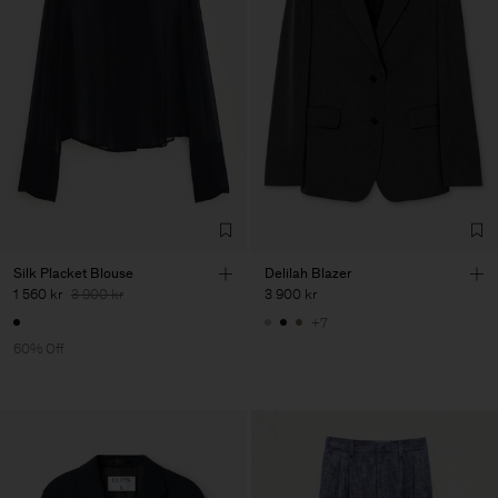
Silk Placket Blouse
Delilah Blazer
1 560 kr
3 900 kr
3 900 kr
+7
60% Off