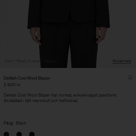
Dam
Ready to wear
Kavajer
Stylad med
Delilah Cool Wool Blazer
3 900 kr
Delilah Cool Wool Blazer har normal, enkelknäppt passform.
Skräddad i lätt merinoull och helfodrad.
Herr
Färg:
Black