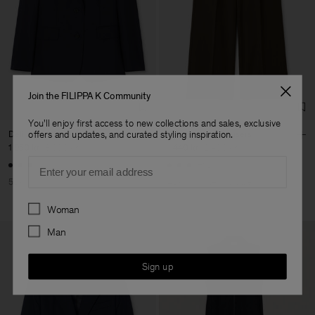
Join the FILIPPA K Community
You'll enjoy first access to new collections and sales, exclusive
Delilah Cool Wool Blazer
Darcey Wool Trousers
offers and updates, and curated styling inspiration.
1 950 kr
3 900 kr
1 440 kr
2 400 kr
Email
+10
50% Off
40% Off
New to Sale
Preferences
Woman
Man
Sign up