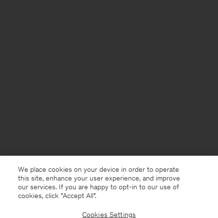
We place cookies on your device in order to operate
this site, enhance your user experience, and improve
our services. If you are happy to opt-in to our use of
cookies, click "Accept All”.
Cookies Settings