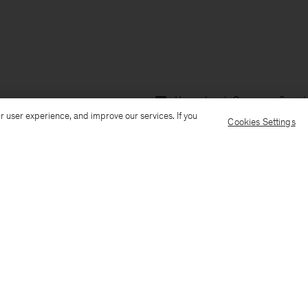
Versand nach: Germany
Sprach
r user experience, and improve our services. If you
Cookies Settings
Kundenservice
E-Mail senden
Anrufen