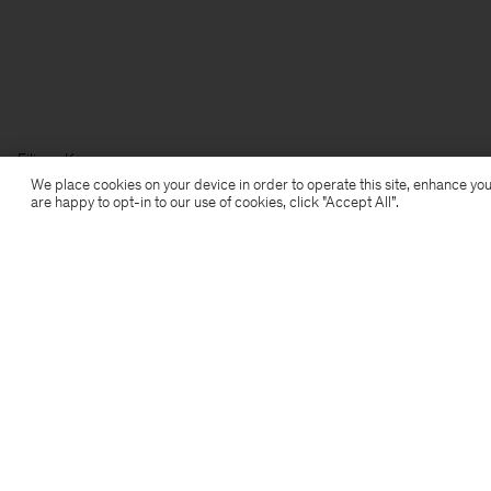
Filippa K
We place cookies on your device in order to operate this site, enhance you
are happy to opt-in to our use of cookies, click "Accept All”.
Anmeldung zum Newsletter
Abonniere, um exklusive Vorteile,
Neuigkeiten, Stylingtipps und mehr.
Anmelden
Standort