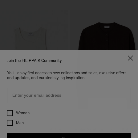
Join the FILIPPA K Community
You'll enjoy first access to new collections and sales, exclusive offers
and updates, and curated styling inspiration.
Email
Preferences
Woman
Man
Fine Rib Tank
Merino Short Cardigan
+7
+
80 €
170 €