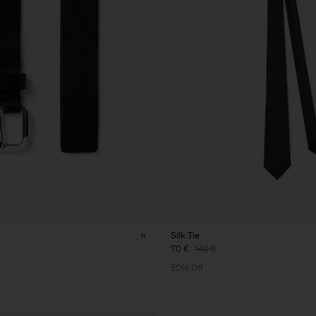
Silk Tie
70 €
140 €
50% Off