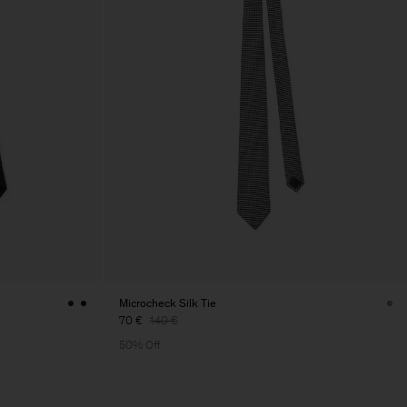
Microcheck Silk Tie
70 €
140 €
50% Off