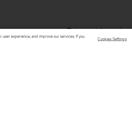
Versand nach: Germany
Sprach
r user experience, and improve our services. If you
Cookies Settings
Kundenservice
E-Mail senden
Anrufen