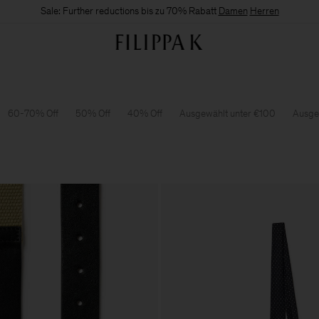
Sale: Further reductions bis zu 70% Rabatt
Damen
Herren
60-70% Off
50% Off
40% Off
Ausgewählt unter €100
Ausge