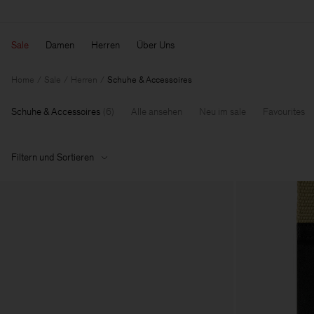
Sale
Damen
Herren
Über Uns
Home
Sale
Herren
Schuhe & Accessoires
Schuhe & Accessoires
(
6
)
Alle ansehen
Neu im sale
Favourites
Filtern und Sortieren