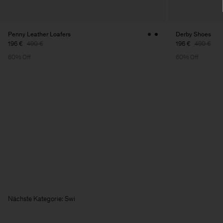
Penny Leather Loafers
Derby Shoes
196 €
490 €
196 €
490 €
60% Off
60% Off
Nächste Kateg