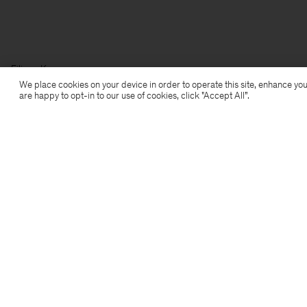
Filippa K
We place cookies on your device in order to operate this site, enhance you
are happy to opt-in to our use of cookies, click "Accept All”.
Anmeldung zum Newsletter
Abonniere, um exklusive Vorteile,
Neuigkeiten, Stylingtipps und mehr.
Anmelden