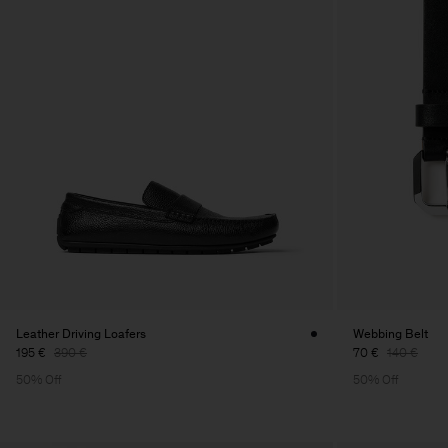
Leather Driving Loafers
Webbing Belt
195 €
390 €
70 €
140 €
50% Off
50% Off