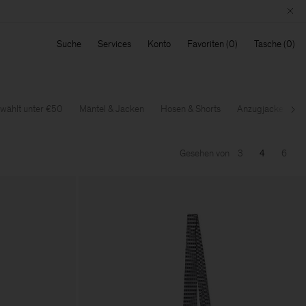
Suche
Services
Konto
Favoriten
Tasche
wählt unter €50
Mäntel & Jacken
Hosen & Shorts
Anzugjacken
Wei
Gesehen von
3
4
6