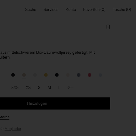
Suche
Services
Konto
Favoriten
Tasche
t aus mittelschwerem Bio-Baumwolljersey gefertigt. Mit
ltern.
XXS
XS
S
M
L
XL
Hinzufügen
Stores
für
Mitglieder
.