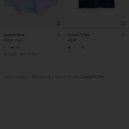
Sammy Shirt
Loose Fit Tee
102 €
170 €
80 €
+6
+6
40% Off
New to Sale
Home
Damen
Bekleidung
Tops & T-Shirts
Loose Fit Tee