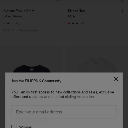
Classic Poplin Shirt
Filippa Tee
84 €
140 €
60 €
+5
+4
40% Off
New to Sale
Join the FILIPPA K Community
You'll enjoy first access to new collections and sales, exclusive
offers and updates, and curated styling inspiration.
Email
Preferences
Woman