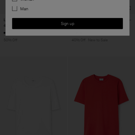
Man
Loose Fit Tee
Sandie Linen Shirt
Sign up
40 €
80 €
102 €
170 €
+6
+1
50% Off
40% Off
New to Sale