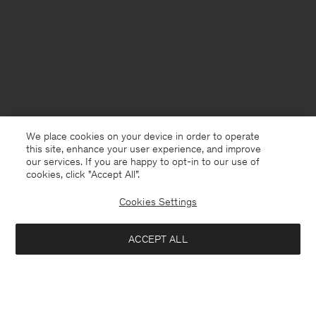
We place cookies on your device in order to operate
this site, enhance your user experience, and improve
our services. If you are happy to opt-in to our use of
cookies, click "Accept All”.
Cookies Settings
Germany
Deutsch
ACCEPT ALL
Loose Fit Tee
80 €
Kontakt