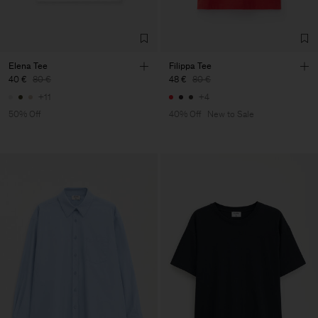
Elena Tee
Filippa Tee
40 €
80 €
48 €
80 €
+11
+4
50% Off
40% Off
New to Sale