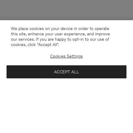
We place cookies on your device in order to operate
this site, enhance your user experience, and improve
our services. If you are happy to opt-in to our use of
cookies, click "Accept All”.
Cookies Settings
Germany
Deutsch
ACCEPT ALL
Hutton Trousers
190 €
Kontakt
Anrufen
+4633233304
Hinzufügen
E-mail
customercare@filippa-k.com