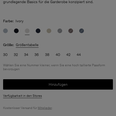
grundlegende Basics für die Garderobe konzipiert sind.
Farbe:
Ivory
Größe:
Größentabelle
30
32
34
36
38
40
42
44
Wählen Sie eine Nummer kleiner, wenn Sie eine hoch taillierte Passform
bevorzugen
Hinzufügen
Verfügbarkeit in den Stores
Kostenloser Versand für
Mitglieder
.