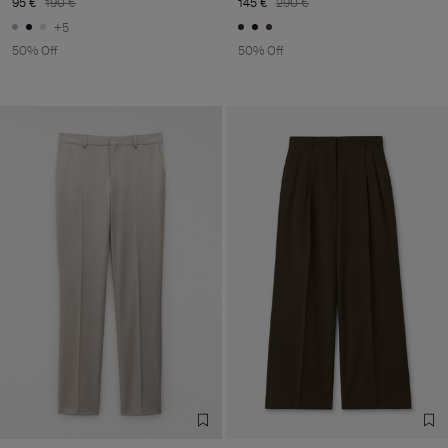
95 €
190 €
145 €
290 €
+5
50% Off
50% Off