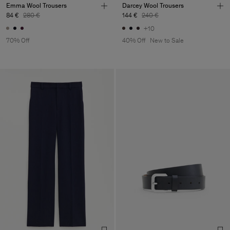
Emma Wool Trousers
Darcey Wool Trousers
84 €
280 €
144 €
240 €
+10
70% Off
40% Off
New to Sale