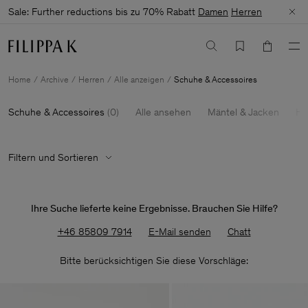
Sale: Further reductions bis zu 70% Rabatt
Damen
Herren
Home
Archive
Herren
Alle anzeigen
Schuhe & Accessoires
Schuhe & Accessoires
(
0
)
Alle ansehen
Mäntel & Jacken
Ho
Filtern und Sortieren
Ihre Suche lieferte keine Ergebnisse. Brauchen Sie Hilfe?
+46 85809 7914
E-Mail senden
Chatt
Bitte berücksichtigen Sie diese Vorschläge: