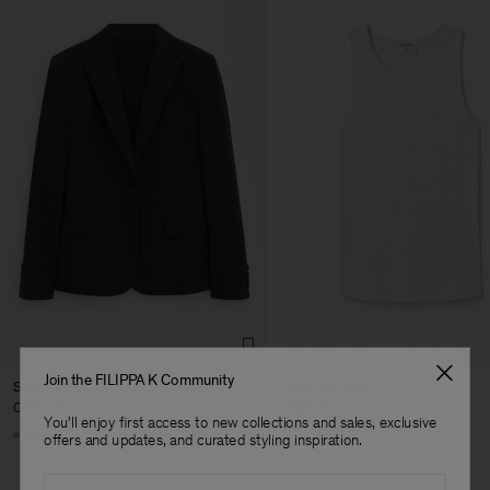
Join the FILIPPA K Community
Sasha Cool Wool Blazer
Fine Rib Tank
CHF 445
CHF 95
You'll enjoy first access to new collections and sales, exclusive
+8
+7
offers and updates, and curated styling inspiration.
Email