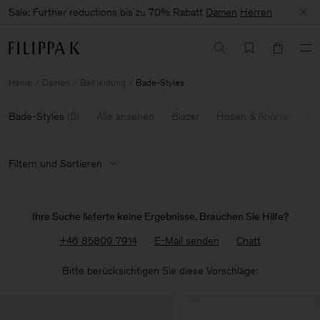
Sale: Further reductions bis zu 70% Rabatt
Damen
Herren
Home
Damen
Bekleidung
Bade-Styles
Bade-Styles
(
0
)
Alle ansehen
Blazer
Hosen & Shorts
Tai
Filtern und Sortieren
Ihre Suche lieferte keine Ergebnisse. Brauchen Sie Hilfe?
+46 85809 7914
E-Mail senden
Chatt
Bitte berücksichtigen Sie diese Vorschläge: