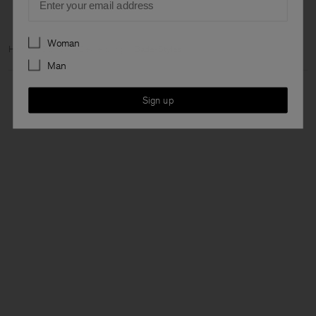
Preferences
Woman
Home
Damen
Bekleidung
Bade-Styles
Man
Sign up