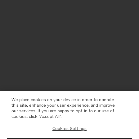
We place cookies on your device in order to operate
this site, enhance your user experience, and improve
our services. If you are happy to opt-in to our use of
cookies, click "Accept All”.
Cookies Settings