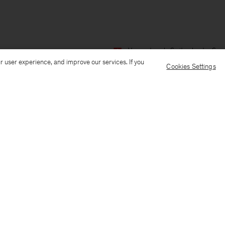
Versand nach: Switzerland
Spra
r user experience, and improve our services. If you
Cookies Settings
Kundenservice
E-Mail senden
Anrufen