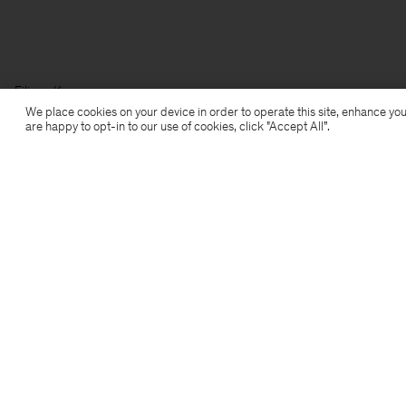
Filippa K
We place cookies on your device in order to operate this site, enhance you
are happy to opt-in to our use of cookies, click "Accept All”.
Anmeldung zum Newsletter
Abonniere, um exklusive Vorteile,
Neuigkeiten, Stylingtipps und mehr.
Anmelden