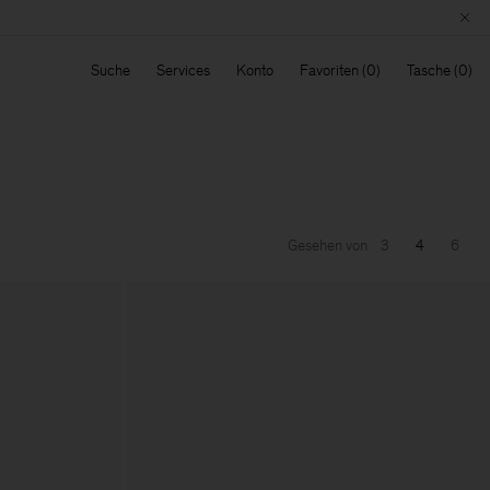
Suche
Services
Konto
Favoriten
Tasche
Gesehen von
3
4
6