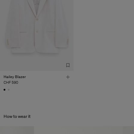
Vendor
Hangzhou HS Fashion
China
Corporation Ltd
Main Supplier
Factory
HS Shenzhen Premium
China
Fashion Branch
Sub Contractor
Hailey Blazer
CHF 590
How to wear it