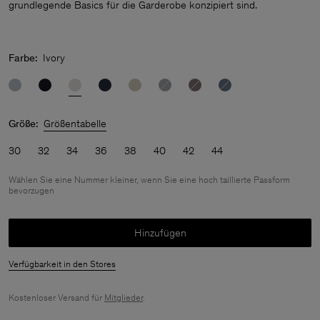
grundlegende Basics für die Garderobe konzipiert sind.
Farbe:
Ivory
Größe:
Größentabelle
30
32
34
36
38
40
42
44
Wählen Sie eine Nummer kleiner, wenn Sie eine hoch taillierte Passform
bevorzugen
Hinzufügen
Verfügbarkeit in den Stores
Kostenloser Versand für
Mitglieder
.