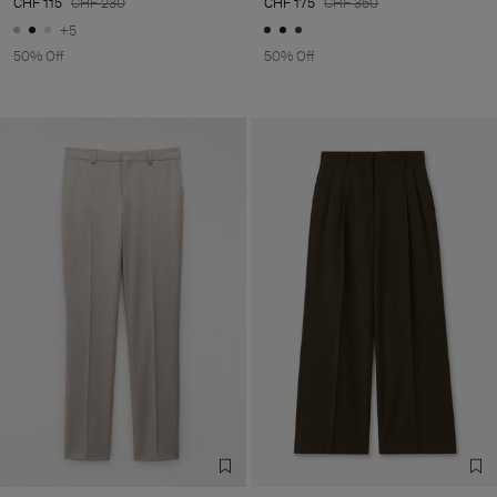
CHF 115
CHF 230
CHF 175
CHF 350
+5
50% Off
50% Off