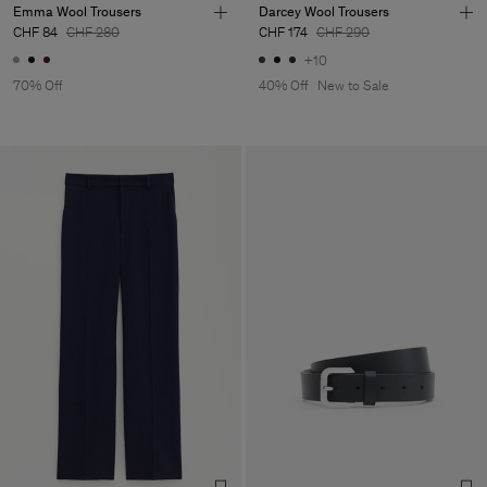
Emma Wool Trousers
Darcey Wool Trousers
CHF 84
CHF 280
CHF 174
CHF 290
+10
70% Off
40% Off
New to Sale