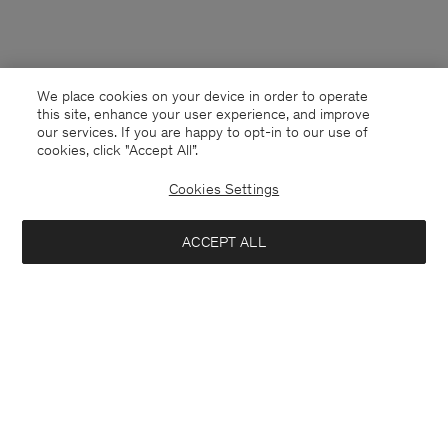
We place cookies on your device in order to operate
this site, enhance your user experience, and improve
our services. If you are happy to opt-in to our use of
cookies, click "Accept All”.
Cookies Settings
Switzerland
Deutsch
ACCEPT ALL
Hutton Trousers
CHF 230
Kontakt
Anrufen
+4633233304
Hinzufügen
E-mail
customercare@filippa-k.com