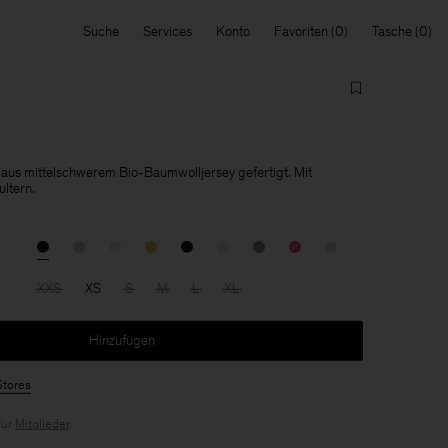
Suche
Services
Konto
Favoriten
Tasche
t aus mittelschwerem Bio-Baumwolljersey gefertigt. Mit
ltern.
XXS
XS
S
M
L
XL
Hinzufügen
Stores
für
Mitglieder
.