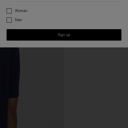
Preferences
Woman
Man
Sign up