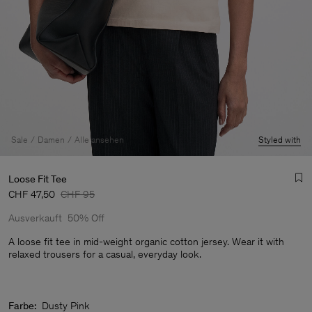
Sale
Damen
Alle ansehen
Styled with
Loose Fit Tee
CHF 47,50
CHF 95
Ausverkauft
50% Off
A loose fit tee in mid-weight organic cotton jersey. Wear it with
relaxed trousers for a casual, everyday look.
Herren
Farbe:
Dusty Pink