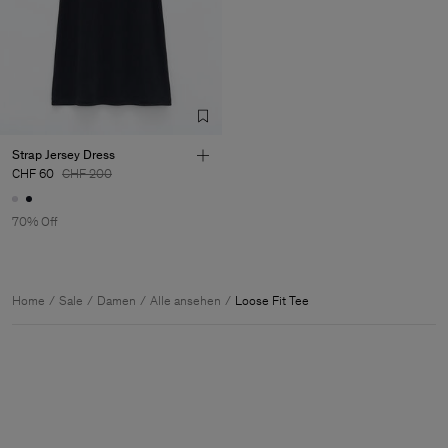
Strap Jersey Dress
CHF 60
CHF 200
70% Off
Home
Sale
Damen
Alle ansehen
Loose Fit Tee