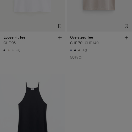
Loose Fit Tee
Oversized Tee
CHF 95
CHF 70
CHF 140
+6
+3
50% Off