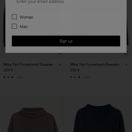
Preferences
Woman
Man
Sign up
Mika Yak Funnelneck Sweater
Mika Yak Funnelneck Sweater
320 €
320 €
+20
+20