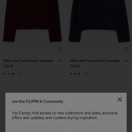
Vendor
S.C. Trico Point srl
Romania
Main Supplier
Factory
S.C. Trico Point srl
Romania
Sub Contractor
Mika Yak Funnelneck Sweater
Mika Yak Funnelneck Sweater
320 €
320 €
+20
+20
Join the FILIPPA K Community
You'll enjoy first access to new collections and sales, exclusive
offers and updates, and curated styling inspiration.
Email