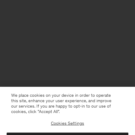
We place cookies on your device in order to operate
this site, enhance your user experience, and improve
our services. If you are happy to opt-in to our use of
cookies, click "Accept All”.
Cookies Settings
France
Deutsch