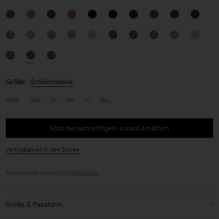
Größe:
Größentabelle
XXS
XS
S
M
L
XL
Mich benachrichtigen, sobald erhältlich
Verfügbarkeit in den Stores
Kostenloser Versand für
Mitglieder
.
Größe & Passform