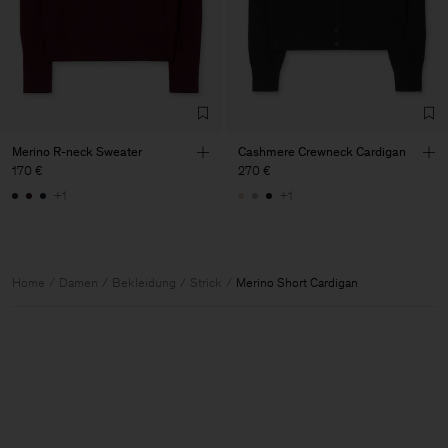
Merino R-neck Sweater
Cashmere Crewneck Cardigan
170 €
270 €
+1
+1
Home
Damen
Bekleidung
Strick
Merino Short Cardigan