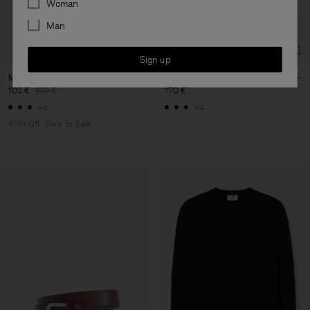
Woman
Man
Sign up
Merino Short Cardigan
Merino Short Cardigan
102 €
170 €
170 €
+4
+4
40% Off
New to Sale