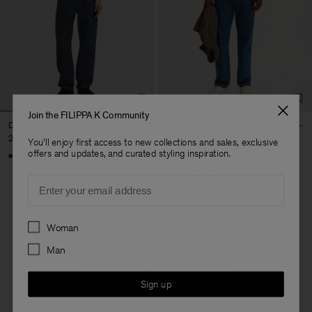
Join the FILIPPA K Community
Denim Work Jeans
Baggy 5 Pocket Jeans
240 €
170 €
You'll enjoy first access to new collections and sales, exclusive
offers and updates, and curated styling inspiration.
Coming soon
Email
Preferences
Woman
4 von 4 Artikeln
Man
Sie haben alle Artikel durchsucht
Sign up