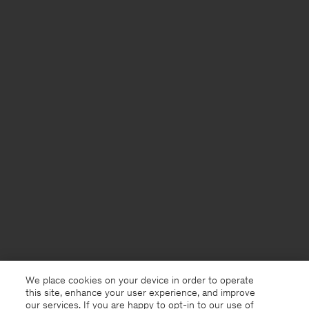
We place cookies on your device in order to operate
this site, enhance your user experience, and improve
our services. If you are happy to opt-in to our use of