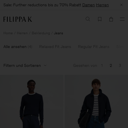
Sale: Further reductions bis zu 70% Rabatt
Damen
Herren
Home
Herren
Bekleidung
Jeans
Alle ansehen
(
4
)
Relaxed Fit Jeans
Regular Fit Jeans
Slim F
Filtern und Sortieren
Gesehen von
1
2
3