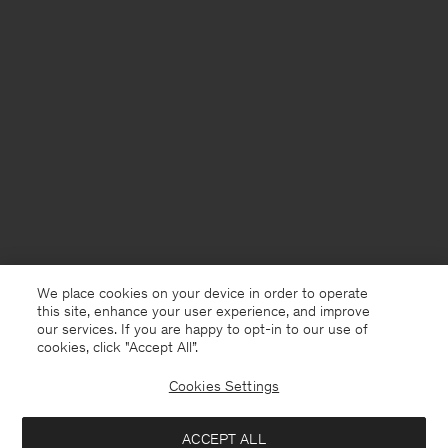
We place cookies on your device in order to operate
this site, enhance your user experience, and improve
our services. If you are happy to opt-in to our use of
cookies, click "Accept All”.
Cookies Settings
ACCEPT ALL