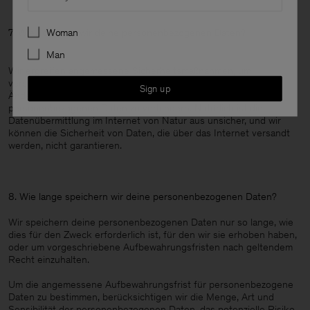
Preferences
7. Wie schützen wir deine personenbezogenen Daten?
Woman
Man
Wir ergreifen angemessene Sicherheitsmaßnahmen, um
versehentliche oder unrechtmäßige Vernichtungen, Verluste,
Sign up
Änderungen, unbefugte Offenlegungen oder Zugriffe auf deine
personenbezogenen Daten zu verhindern. Natürlich ist die
Datenübermittlung im Internet von Natur aus unsicher, und wir
können die Sicherheit von Daten, die über das Internet versandt
werden, nicht garantieren.
8. Wie lange speichern wir deine personenbezogenen Daten?
Wir speichern deine personenbezogenen Daten nur so lange, wie
dies für den Zweck erforderlich ist, für den wir sie erhoben haben,
oder um vorgeschriebene Aufbewahrungsfristen nach geltendem
Recht einzuhalten.
Um die angemessene Aufbewahrungsfrist für personenbezogene
Daten zu bestimmen, berücksichtigen wir die Menge, Art und
Sensibilität der personenbezogenen Daten, das potenzielle Risiko