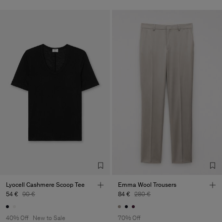
Lyocell Cashmere Scoop Tee
Emma Wool Trousers
54 €
90 €
84 €
280 €
40% Off
New to Sale
70% Off