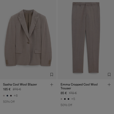
Sasha Cool Wool Blazer
Emma Cropped Cool Wool
Trouser
185 €
370 €
85 €
170 €
+8
+5
50% Off
50% Off