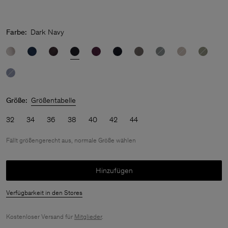
Farbe:
Dark Navy
Größe:
Größentabelle
32
34
36
38
40
42
44
Fällt größengerecht aus, normale Größe wählen
Hinzufügen
Verfügbarkeit in den Stores
Kostenloser Versand für
Mitglieder
.