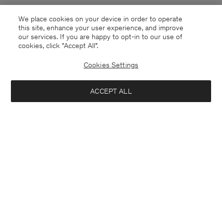
We place cookies on your device in order to operate
this site, enhance your user experience, and improve
our services. If you are happy to opt-in to our use of
cookies, click "Accept All”.
Cookies Settings
France
Deutsch
ACCEPT ALL
Sasha Cool Wool Blazer
370 €
Kontakt
Anrufen
+4633233304
Hinzufügen
E-mail
customercare@filippa-k.com
Anmeldung zum Newsletter