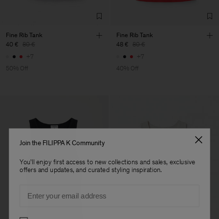
Fine Rib Tank
Fine Rib Tank
40 €
80 €
48 €
80 €
+7
+7
50% Off
40% Off
Join the FILIPPA K Community
You'll enjoy first access to new collections and sales, exclusive
offers and updates, and curated styling inspiration.
Email
Preferences