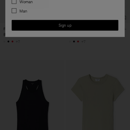
Woman
Man
Sign up
Fine Rib Tank
Fine Rib Tank
80 €
80 €
+7
+7