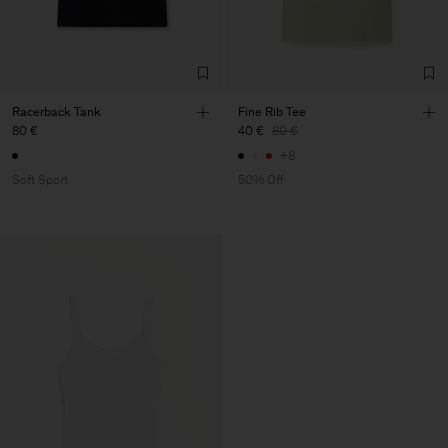
Racerback Tank
Fine Rib Tee
80 €
40 €
80 €
+8
Soft Sport
50% Off