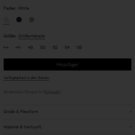
Farbe:
White
Größe:
Größentabelle
44
46
48
50
52
54
56
Hinzufügen
Verfügbarkeit in den Stores
Kostenloser Versand für
Mitglieder
.
Größe & Passform
Modell:
Das Model ist 187 cm / 6'1" groß und trägt Größe 48 / M
Material & Herkunft
Details zu Größe & Passform: