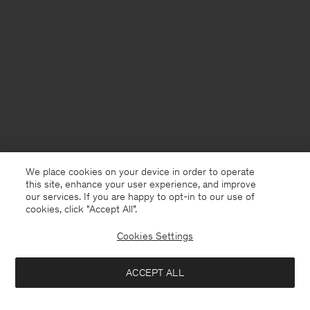
We place cookies on your device in order to operate
this site, enhance your user experience, and improve
our services. If you are happy to opt-in to our use of
cookies, click "Accept All”.
Cookies Settings
France
Deutsch
ACCEPT ALL