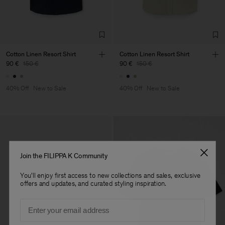
Factory
Merger Tekstil San.IC DIS
Turkey
TIC LTD.ST
Sub Contractor
Cotton Linen Resort Shirt
Cotton Linen Resort Shirt
90 €
150 €
90 €
150 €
40% Off
New to Sale
40% Off
New to Sale
Join the FILIPPA K Community
You'll enjoy first access to new collections and sales, exclusive
offers and updates, and curated styling inspiration.
Email