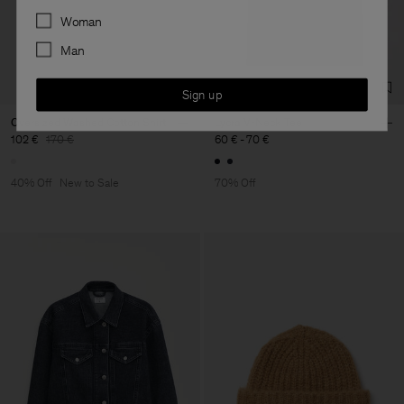
Preferences
Woman
Man
Sign up
Oversized Washed Cotton Shirt
Lycra V-Neck Tee
102 €
170 €
60 €
-
70 €
40% Off
New to Sale
70% Off