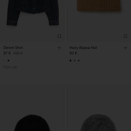
Denim Shirt
Hairy Alpaca Hat
87 €
290 €
60 €
70% Off