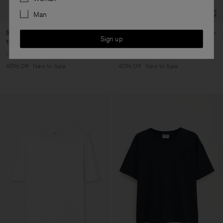
Man
Sandie Linen Shirt
Filippa Tee
Sign up
102 €
170 €
48 €
80 €
+1
+4
40% Off
New to Sale
40% Off
New to Sale