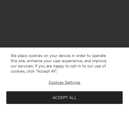
We place cookies on your device in order to operate
this site, enhance your user experience, and improve
our services. If you are happy to opt-in to our use of
cookies, click "Accept All”.
Cookies Settings
France
Deutsch
ACCEPT ALL
Loose Fit Tee
80 €
Kontakt