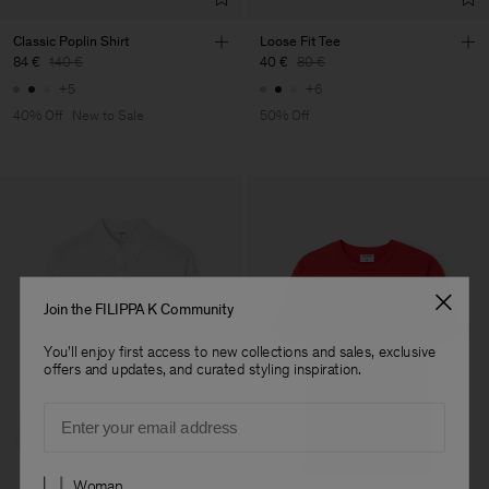
Classic Poplin Shirt
Loose Fit Tee
84 €
140 €
40 €
80 €
+5
+6
40% Off
New to Sale
50% Off
Join the FILIPPA K Community
You'll enjoy first access to new collections and sales, exclusive
offers and updates, and curated styling inspiration.
Email
Preferences
Woman