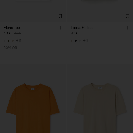
Elena Tee
Loose Fit Tee
40 €
80 €
80 €
+11
+6
50% Off