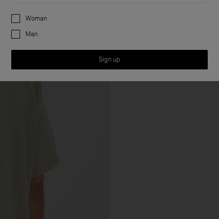
Preferences
Woman
Man
Sign up