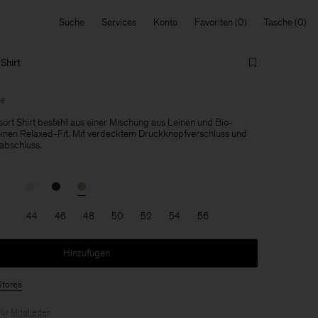
Suche
Services
Konto
Favoriten
Tasche
Shirt
le
ort Shirt besteht aus einer Mischung aus Leinen und Bio-
inen Relaxed-Fit. Mit verdecktem Druckknopfverschluss und
bschluss.
44
46
48
50
52
54
56
Hinzufügen
Stores
für
Mitglieder
.