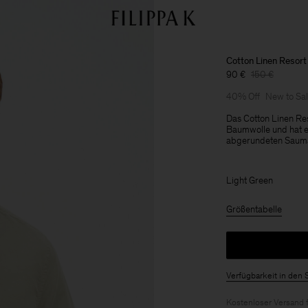
Cotton Linen Resort 
90 €
150 €
40% Off
New to Sa
Das Cotton Linen Res
Baumwolle und hat e
abgerundeten Sauma
Light Green
Größentabelle
Verfügbarkeit in den 
Kostenloser Versand 