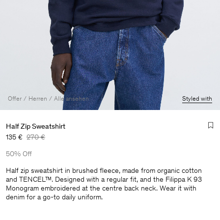
Offer
Herren
Alle ansehen
Styled with
Half Zip Sweatshirt
135 €
270 €
50% Off
Half zip sweatshirt in brushed fleece, made from organic cotton
and TENCEL™. Designed with a regular fit, and the Filippa K 93
Monogram embroidered at the centre back neck. Wear it with
Herren
denim for a go-to daily uniform.