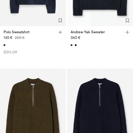
Sub Contractor
Polo Sweatshirt
Andrew Yak Sweater
145 €
290 €
340 €
50% Off