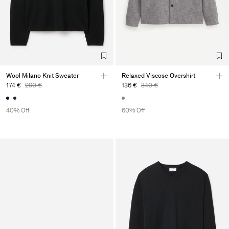
Wool Milano Knit Sweater
Relaxed Viscose Overshirt
174 €
290 €
136 €
340 €
40% Off
60% Off