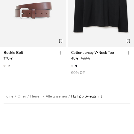
Buckle Belt
Cotton Jersey V-Neck Tee
170 €
48 €
120 €
60% Off
Home
Offer
Herren
Alle ansehen
Half Zip Sweatshirt