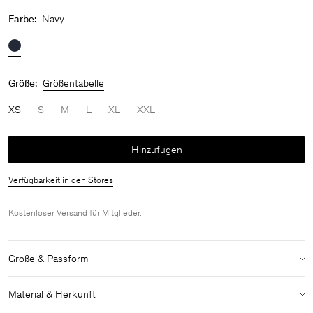
Farbe:
Navy
Größe:
Größentabelle
XS
S
M
L
XL
XXL
Hinzufügen
Verfügbarkeit in den Stores
Kostenloser Versand für
Mitglieder
.
Größe & Passform
Modell:
Das Model ist 187 cm / 6'1" groß und trägt Größe 48 / M
Material & Herkunft