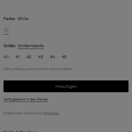
Farbe:
White
Größe:
Größentabelle
40
41
42
43
44
45
Fällt groß aus, eine Nummer kleiner wählen
Hinzufügen
Verfügbarkeit in den Stores
Kostenloser Versand für
Mitglieder
.