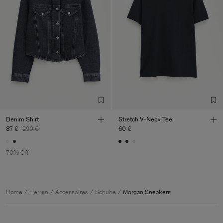
Denim Shirt
Stretch V-Neck Tee
87 €
290 €
60 €
70% Off
Home
Herren
Accessoires
Schuhe
Morgan Sneakers