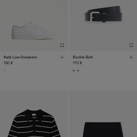
Factory
Calcado Samba S.A
Portugal
Sub Contractor
Kate Low Sneakers
Buckle Belt
190 €
170 €