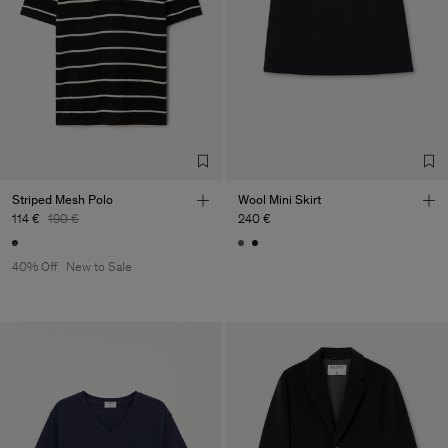
Striped Mesh Polo
Wool Mini Skirt
114 €
190 €
240 €
40% Off
New to Sale