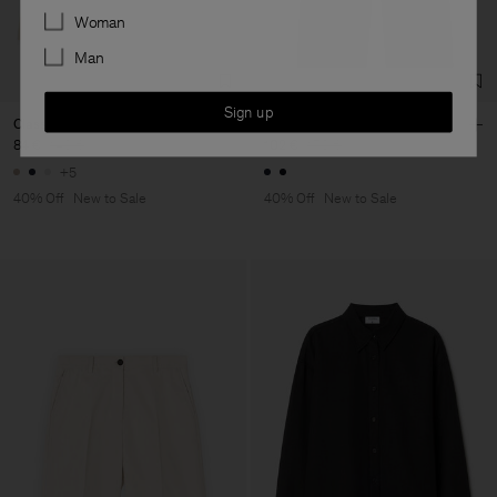
Preferences
Woman
Man
Sign up
Classic Poplin Shirt
Gillian Linen Trousers
84 €
140 €
102 €
170 €
+5
40% Off
New to Sale
40% Off
New to Sale