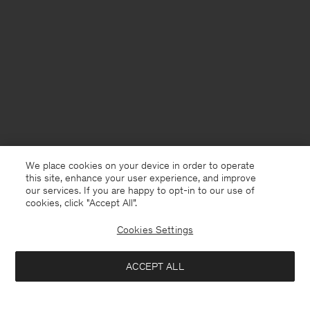
We place cookies on your device in order to operate
this site, enhance your user experience, and improve
our services. If you are happy to opt-in to our use of
cookies, click "Accept All”.
Cookies Settings
France
Deutsch
ACCEPT ALL
Filippa Tee