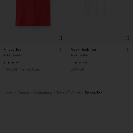
Filippa Tee
Mock Neck Tee
48 €
80 €
45 €
90 €
+4
+3
40% Off
New to Sale
50% Off
Home
Damen
Bekleidung
Tops & T-Shirts
Filippa Tee