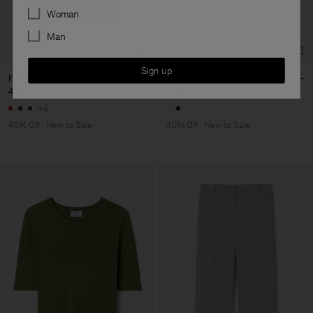
Preferences
Woman
Man
Sign up
Filippa Tee
Claire Cotton Shorts
48 €
80 €
114 €
190 €
+4
40% Off
New to Sale
40% Off
New to Sale