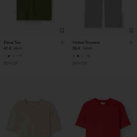
Elena Tee
Hutton Trousers
40 €
80 €
95 €
190 €
+11
+5
50% Off
50% Off