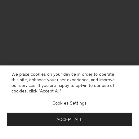
We place cookies on your device in order to operate
this site, enhance your user experience, and improve
our services. If you are happy to opt-in to our use of
cookies, click "Accept All”.
Cookies Settings
France
Deutsch
ACCEPT ALL
Filippa Tee