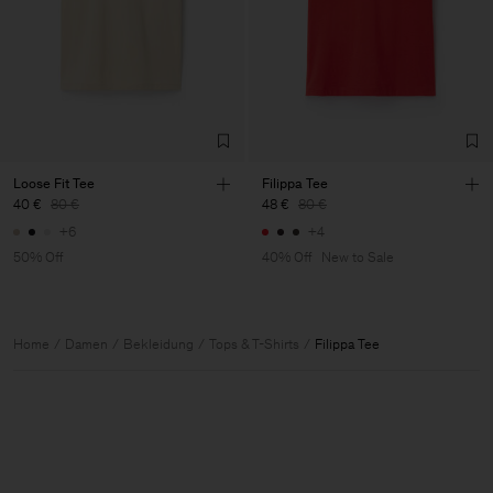
Loose Fit Tee
Filippa Tee
40 €
80 €
48 €
80 €
+6
+4
50% Off
40% Off
New to Sale
Home
Damen
Bekleidung
Tops & T-Shirts
Filippa Tee