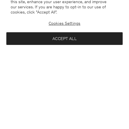
this site, enhance your user experience, and improve
our services. If you are happy to opt-in to our use of
cookies, click "Accept All”.
Cookies Settings
Sweden
Svenska
ACCEPT ALL
Slim Tapered Wool Trousers
1 900 kr
Kontakt
Mejla oss
customercare@filippa-k.com
Lägg i varukorg
Ring oss
+4633233304
Prenumerera på vårt nyhetsbrev
Prenumerera för att ta del av exklusiva förmåner, nyheter,
stiltips och mer.