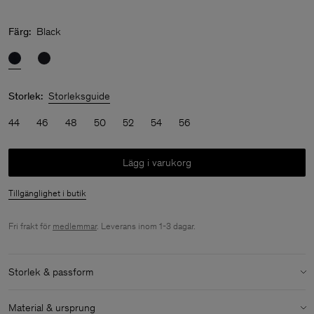
Färg:
Black
Storlek:
Storleksguide
44
46
48
50
52
54
56
Lägg i varukorg
Tillgänglighet i butik
Fri frakt för
medlemmar
. Leverans inom 1-3 dagar.
Storlek & passform
Modell:
Modellen är 187 cm / 6'1" och bär storlek M / 48
Material & ursprung