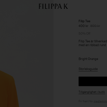
Filip Tee
400 kr
800 kr
50% Off
Filip Tee är tillver
med en ribbad rund 
Bright Orange
Storleksguide
Tillgänglighet i butik
Fri frakt för
medlemma