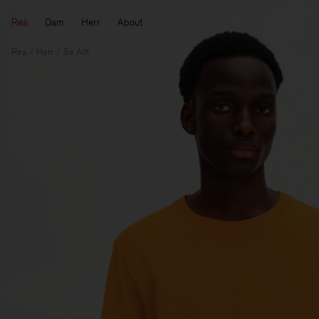
Rea
Dam
Herr
About
Rea
Herr
Se Allt