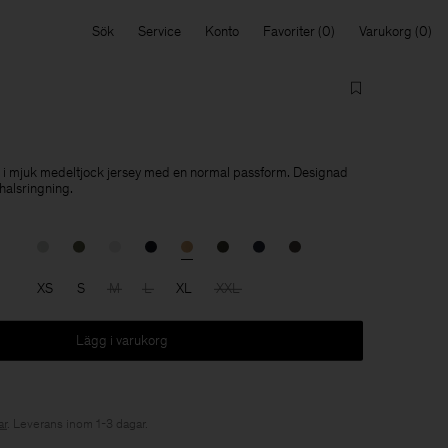
Sök
Service
Konto
Favoriter
Varukorg
kad i mjuk medeltjock jersey med en normal passform. Designad
halsringning.
XS
S
M
L
XL
XXL
Lägg i varukorg
r
. Leverans inom 1-3 dagar.