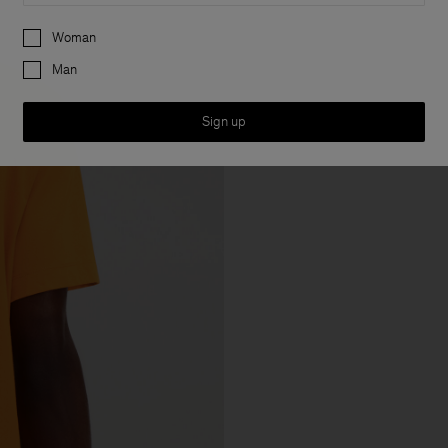
Preferences
Woman
Man
Sign up