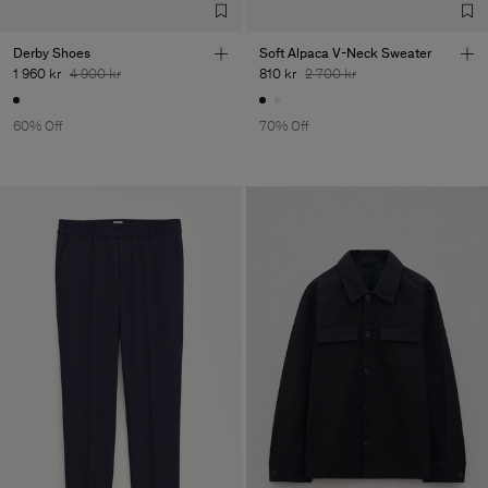
Derby Shoes
Soft Alpaca V-Neck Sweater
1 960 kr
4 900 kr
810 kr
2 700 kr
60% Off
70% Off