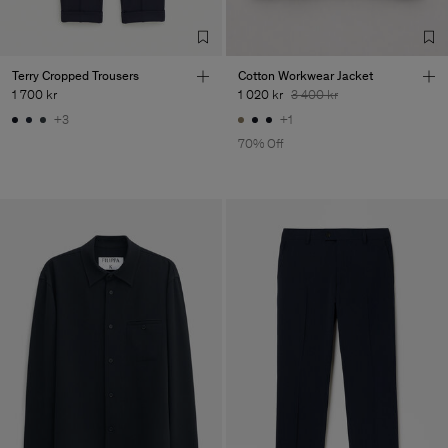
Terry Cropped Trousers
Cotton Workwear Jacket
1 700 kr
1 020 kr
3 400 kr
+3
+1
70% Off