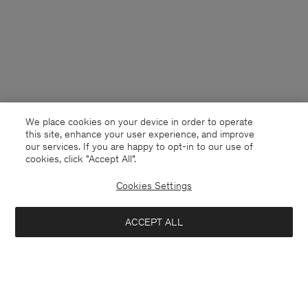
We place cookies on your device in order to operate
this site, enhance your user experience, and improve
our services. If you are happy to opt-in to our use of
cookies, click "Accept All”.
Cookies Settings
Sweden
Svenska
ACCEPT ALL
Soft Nappa Loafers
2 350 kr
4 700 kr
Kontakt
Mejla oss
customercare@filippa-k.com