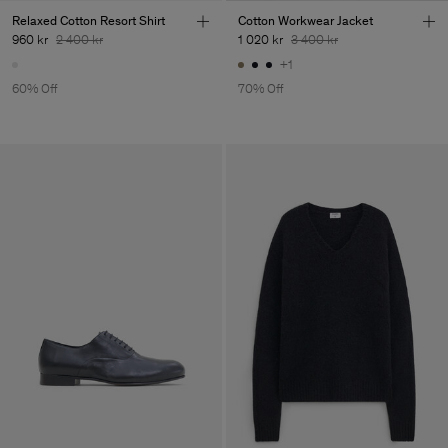
Relaxed Cotton Resort Shirt
Cotton Workwear Jacket
960 kr
2 400 kr
1 020 kr
3 400 kr
+1
60% Off
70% Off