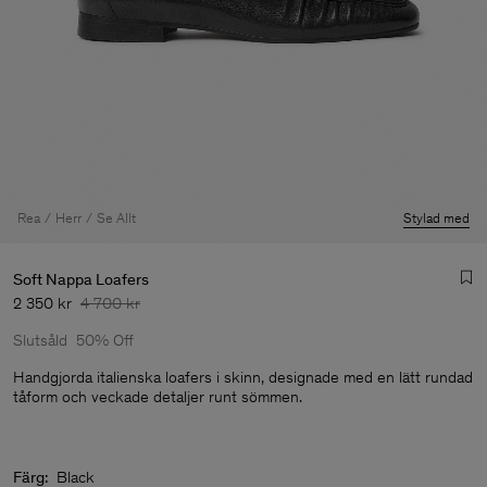
Rea
Herr
Se Allt
Stylad med
Soft Nappa Loafers
2 350 kr
4 700 kr
Slutsåld
50% Off
Handgjorda italienska loafers i skinn, designade med en lätt rundad
tåform och veckade detaljer runt sömmen.
Herr
Färg:
Black