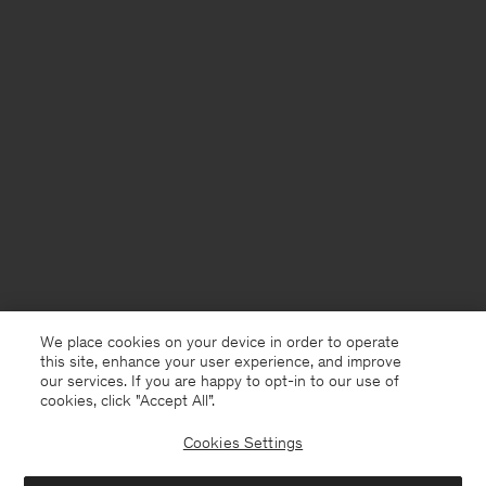
We place cookies on your device in order to operate
this site, enhance your user experience, and improve
our services. If you are happy to opt-in to our use of
cookies, click "Accept All”.
Cookies Settings
Netherlands
Nederlands