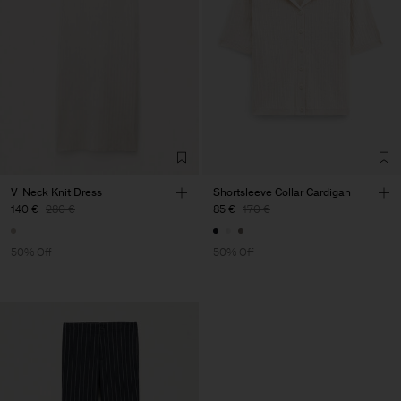
V-Neck Knit Dress
Shortsleeve Collar Cardigan
140 €
280 €
85 €
170 €
50% Off
50% Off