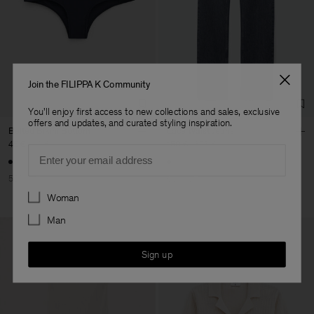
orderbevestiging per e-mail mee. Gebruik onze
store locator
om de
Vendor
Merger Tekstil San.IC DIS
Turkey
dichtstbijzijnde winkel te vinden.
TIC LTD.ST
Main Supplier
Factory
Merger Tekstil San.IC DIS
Turkey
TIC LTD.ST
Sub Contractor
Join the FILIPPA K Community
You'll enjoy first access to new collections and sales, exclusive
offers and updates, and curated styling inspiration.
Belted Bikini Bottom
Lace Waist Jeans
45 €
90 €
150 €
375 €
Email
50% Off
60% Off
Preferences
Woman
Man
Sign up