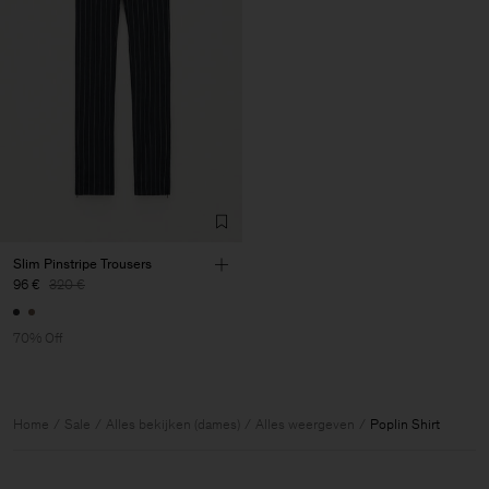
Slim Pinstripe Trousers
96 €
320 €
70% Off
Home
Sale
Alles bekijken (dames)
Alles weergeven
Poplin Shirt