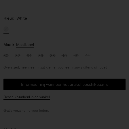
Kleur:
White
Maat:
Maattabel
30
32
34
36
38
40
42
44
Oversized, neem een maat kleiner voor een nauwsluitend silhouet
Informeer mij wanneer het artikel beschikbaar is
Beschikbaarheid in de winkel
Gratis verzending voor
leden
.