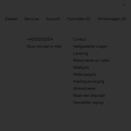
Zoeken
Services
Account
Favorieten
Winkelwagen
+4633233304
Contact
Stuur ons een e-mail
Veelgestelde vragen
Levering
Retourneren en ruilen
Maatgids
Materiaalgids
Kledingverzorging
Winkelzoeker
Maak een afspraak
Newsletter signup