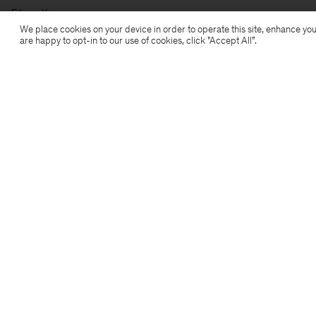
Filippa K
We place cookies on your device in order to operate this site, enhance you
are happy to opt-in to our use of cookies, click "Accept All”.
Aanmelden voor de nieuwsbrief
Abonneer je om exclusieve voordelen, nieuws,
stijladvies en meer.
Aanmelden
Locatie