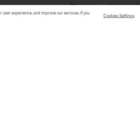
Verzenden naar: Netherlands
T
r user experience, and improve our services. If you
Cookies Settings
Customer Care
E-mail us
Call us