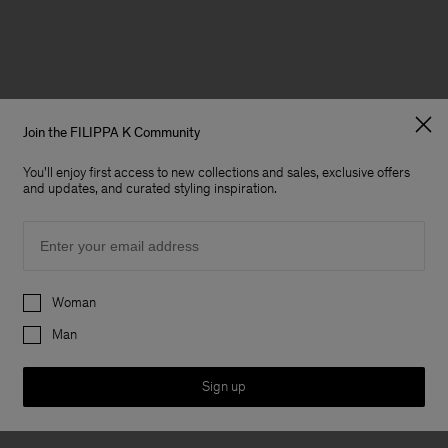
Join the FILIPPA K Community
You'll enjoy first access to new collections and sales, exclusive offers
and updates, and curated styling inspiration.
Email
Preferences
Woman
Man
Sign up