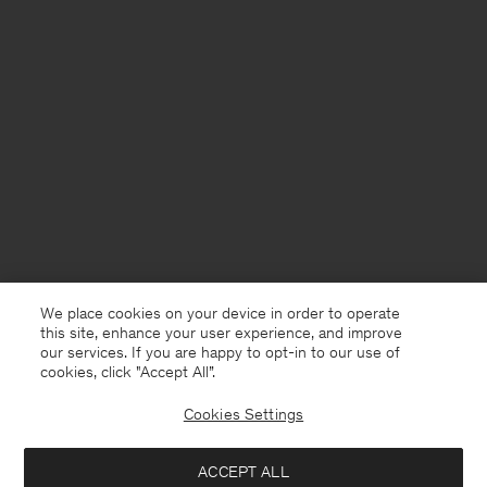
We place cookies on your device in order to operate
this site, enhance your user experience, and improve
our services. If you are happy to opt-in to our use of
cookies, click "Accept All”.
Cookies Settings
France
Deutsch
ACCEPT ALL