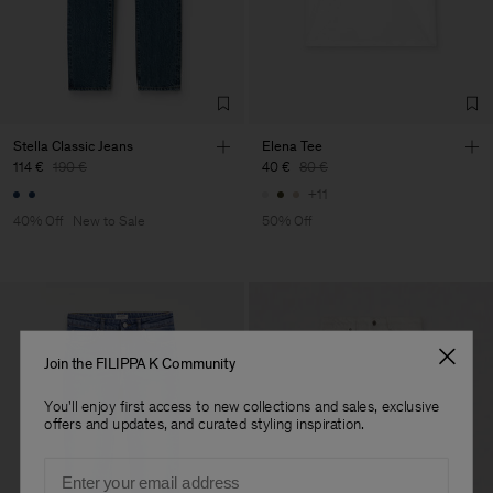
Factory
INCOM SPA
Italy
Sub Contractor
Stella Classic Jeans
Elena Tee
114 €
190 €
40 €
80 €
+11
40% Off
New to Sale
50% Off
Join the FILIPPA K Community
You'll enjoy first access to new collections and sales, exclusive
offers and updates, and curated styling inspiration.
Email