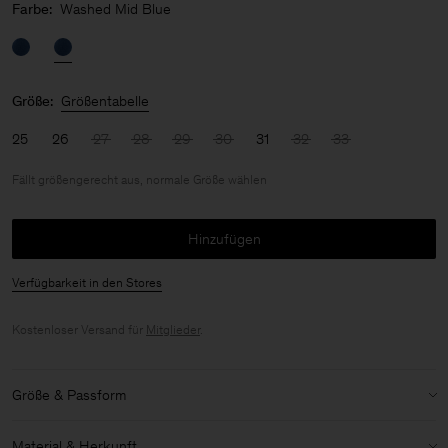
Farbe:
Washed Mid Blue
Größe:
Größentabelle
25
26
27
28
29
30
31
32
33
Fällt größengerecht aus, normale Größe wählen
Hinzufügen
Verfügbarkeit in den Stores
Kostenloser Versand für
Mitglieder
.
Größe & Passform
Größenbestimmung:
Fällt größengerecht aus, normale Größe
Material & Herkunft