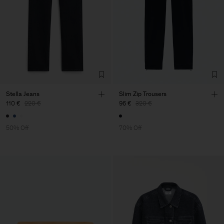
Stella Jeans
Slim Zip Trousers
110 €
220 €
96 €
320 €
50% Off
70% Off