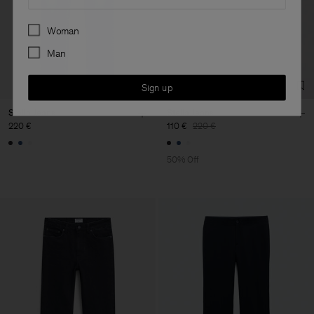
Preferences
Woman
Man
Sign up
Stella Jeans
Stella Jeans
220 €
110 €
220 €
50% Off