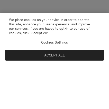
We place cookies on your device in order to operate
this site, enhance your user experience, and improve
our services. If you are happy to opt-in to our use of
cookies, click "Accept All”.
Cookies Settings
France
Deutsch
ACCEPT ALL
Ribbed Cotton Zip Cardigan
120 €
240 €
Kontakt
Anrufen
+4633233304
Mich benachrichtigen, sobald erhältlich
E-mail
customercare@filippa-k.com