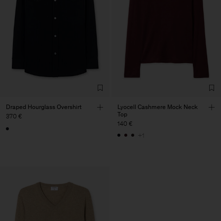
Draped Hourglass Overshirt
Lyocell Cashmere Mock Neck
Top
370 €
140 €
+1