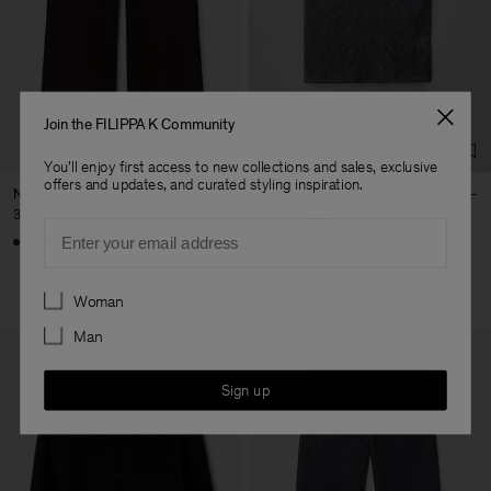
Join the FILIPPA K Community
You'll enjoy first access to new collections and sales, exclusive
offers and updates, and curated styling inspiration.
Nova Trousers
Crinkled Vest
320 €
140 €
280 €
Email
50% Off
Preferences
Woman
Man
Sign up