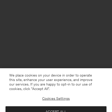
We place cookies on your device in order to operate
this site, enhance your user experience, and improve
our services. If you are happy to opt-in to our use of
cookies, click "Accept All”.
Cookies Settings
France
Deutsch
ACCEPT ALL