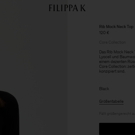
Rib Mock Neck Top
120 €
Core Collection
Das Rib Mock Neck 
Lyocell und Baumwoll
einem dezenten Rüsc
Core Collection: zei
konzipiert sind.
Black
Größentabelle
Fällt größengerecht a