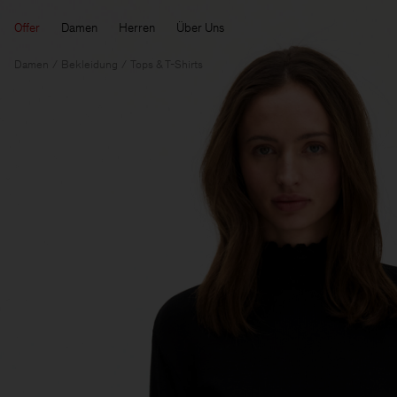
Offer
Damen
Herren
Über Uns
Damen
Bekleidung
Tops & T-Shirts