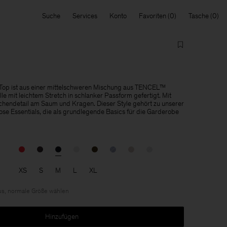
Suche
Services
Konto
Favoriten
Tasche
Top ist aus einer mittelschweren Mischung aus TENCEL™
e mit leichtem Stretch in schlanker Passform gefertigt. Mit
hendetail am Saum und Kragen. Dieser Style gehört zu unserer
tlose Essentials, die als grundlegende Basics für die Garderobe
XS
S
M
L
XL
us, normale Größe wählen
Hinzufügen