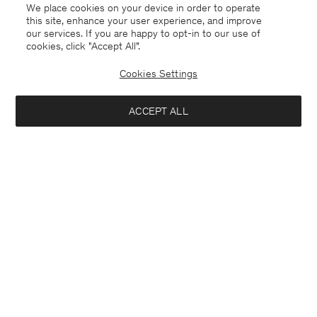
We place cookies on your device in order to operate
this site, enhance your user experience, and improve
our services. If you are happy to opt-in to our use of
cookies, click "Accept All”.
Cookies Settings
ACCEPT ALL
France
Deutsch
Kontakt
Anrufen
+4633233304
E-mail
customercare@filippa-k.com
Anmeldung zum Newsletter