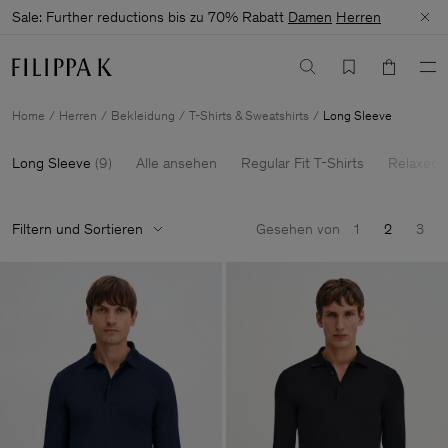
Sale: Further reductions bis zu 70% Rabatt
Damen
Herren
Home
Herren
Bekleidung
T-Shirts & Sweatshirts
Long Sleeve
Long Sleeve
(
9
)
Alle ansehen
Regular Fit T-Shirts
Relaxed F
Filtern und Sortieren
Gesehen von
1
2
3