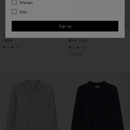
Preferences
Woman
Man
Sign up
Luke Stretch Polo Shirt
Luke Stretch Polo Shirt
120 €
60 €
120 €
+5
+5
50% Off