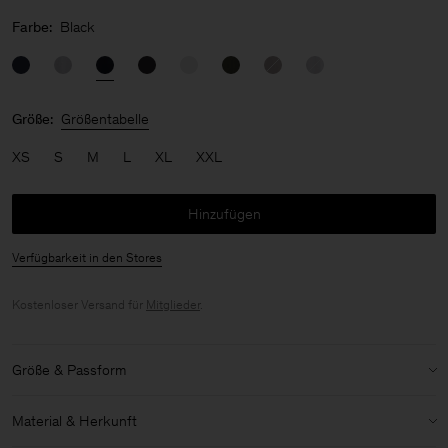
Farbe:
Black
Größe:
Größentabelle
XS
S
M
L
XL
XXL
Hinzufügen
Verfügbarkeit in den Stores
Kostenloser Versand für
Mitglieder
.
Größe & Passform
Modell:
Das Model ist 187 cm / 6'1" groß und trägt Größe 48 / M
Material & Herkunft
Details zu Größe & Passform: