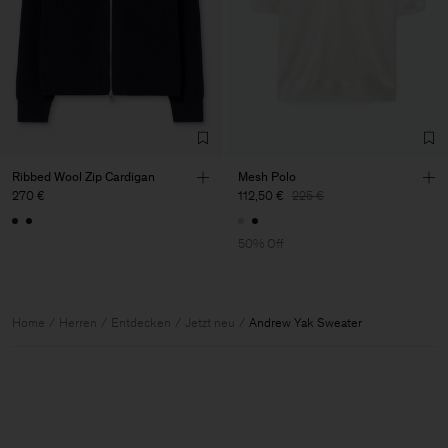
Ribbed Wool Zip Cardigan
Mesh Polo
270 €
112,50 €
225 €
50% Off
Home
Herren
Entdecken
Jetzt neu
Andrew Yak Sweater