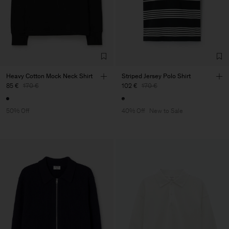
Heavy Cotton Mock Neck Shirt
Striped Jersey Polo Shirt
85 €
170 €
102 €
170 €
50% Off
40% Off
New to Sale