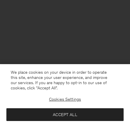
We place cookies on your device in order to operate
this site, enhance your user experience, and improve
our services. If you are happy to opt-in to our use of
cookies, click "Accept All”.
Cookies Settings
France
Deutsch
ACCEPT ALL