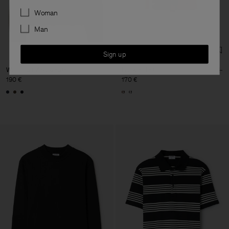
Preferences
Woman
Man
Sign up
Wool Half Zip Sweater
Buckle Belt
190 €
170 €