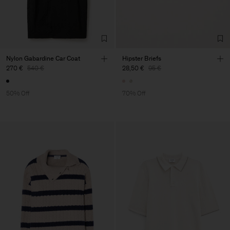
Nylon Gabardine Car Coat
Hipster Briefs
270 €
540 €
28,50 €
95 €
50% Off
70% Off