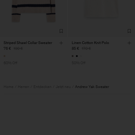
Striped Shawl Collar Sweater
Linen Cotton Knit Polo
76 €
190 €
85 €
170 €
60% Off
50% Off
Home
Herren
Entdecken
Jetzt neu
Andrew Yak Sweater