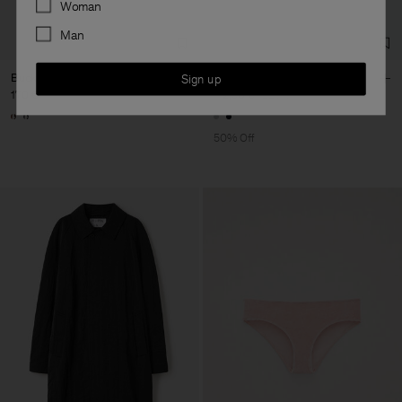
Woman
Man
Buckle Belt
Mesh Polo
Sign up
170 €
112,50 €
225 €
50% Off