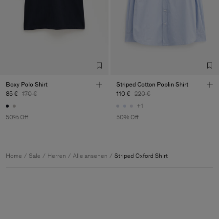
Boxy Polo Shirt
Striped Cotton Poplin Shirt
85 €
170 €
110 €
220 €
+1
50% Off
50% Off
Home
Sale
Herren
Alle ansehen
Striped Oxford Shirt