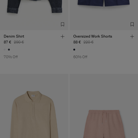
Denim Shirt
Oversized Work Shorts
87 €
290 €
88 €
220 €
70% Off
60% Off