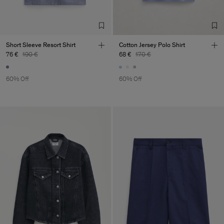
TIC LTD.ST
Sub Contractor
Short Sleeve Resort Shirt
Cotton Jersey Polo Shirt
76 €
190 €
68 €
170 €
60% Off
60% Off