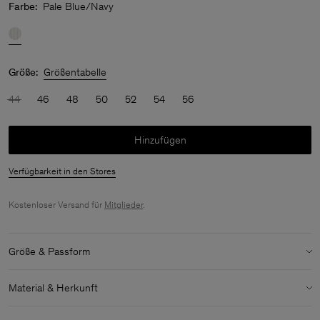
Farbe:
Pale Blue/Navy
Größe:
Größentabelle
44
46
48
50
52
54
56
Hinzufügen
Verfügbarkeit in den Stores
Kostenloser Versand für
Mitglieder
.
Größe & Passform
Modell:
Das Model ist 188 cm / 6'2" groß und trägt Größe 48 / M
Material & Herkunft
Details zu Größe & Passform:
Material:
100% Cotton (GOTS)
Entspannte Passform