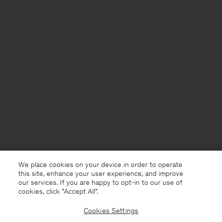
We place cookies on your device in order to operate
this site, enhance your user experience, and improve
our services. If you are happy to opt-in to our use of
cookies, click "Accept All”.
Cookies Settings