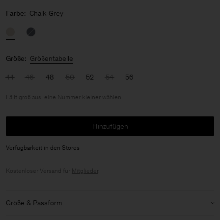
Farbe:
Chalk Grey
Größe:
Größentabelle
44
46
48
50
52
54
56
Fällt groß aus, eine Nummer kleiner wählen
Hinzufügen
Verfügbarkeit in den Stores
Kostenloser Versand für
Mitglieder
.
Größe & Passform