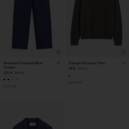
Oversized Cropped Work
Triangle Structure Polo
Trouser
96 €
240 €
120 €
240 €
+1
60% Off
50% Off