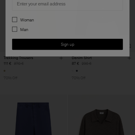
Preferences
Woman
Man
Sign up
Trekking Trousers
Denim Shirt
111 €
370 €
87 €
290 €
70% Off
70% Off