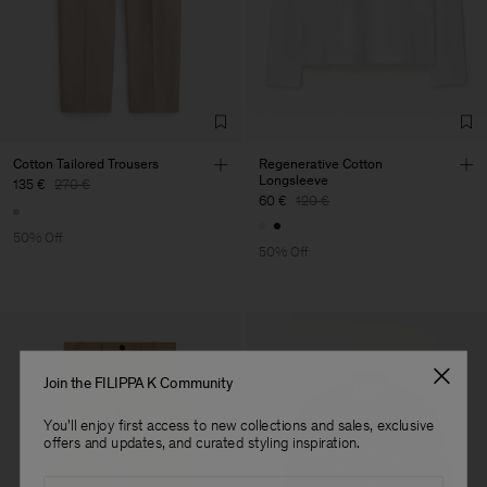
Factory
UAB LTM Garments
Lithuania
Sub Contractor
Cotton Tailored Trousers
Regenerative Cotton
Longsleeve
135 €
270 €
60 €
120 €
50% Off
50% Off
Join the FILIPPA K Community
You'll enjoy first access to new collections and sales, exclusive
offers and updates, and curated styling inspiration.
Email